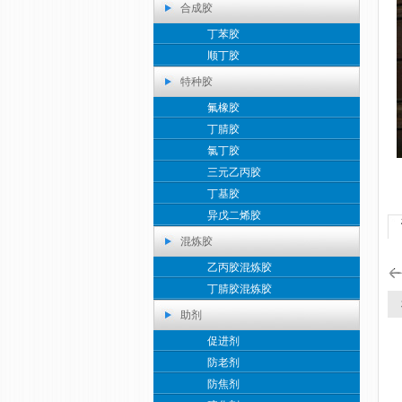
合成胶
丁苯胶
顺丁胶
特种胶
氟橡胶
丁腈胶
氯丁胶
三元乙丙胶
丁基胶
异戊二烯胶
混炼胶
乙丙胶混炼胶
丁腈胶混炼胶
相
助剂
促进剂
防老剂
防焦剂